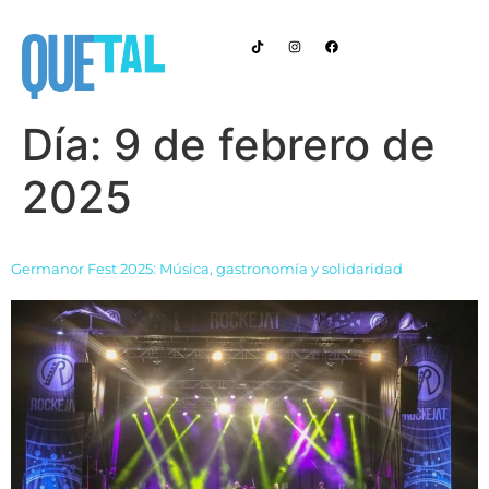
Anúnciate con Nosotros
EN LA CIUDAD
Día:
9 de febrero de
2025
Germanor Fest 2025: Música, gastronomía y solidaridad