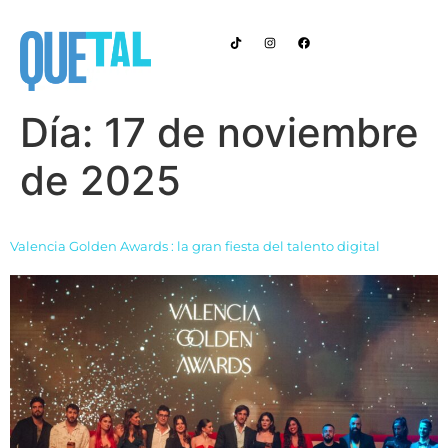
Anúnciate con Nosotros
EN LA CIUDAD
Día:
17 de noviembre
de 2025
Valencia Golden Awards : la gran fiesta del talento digital