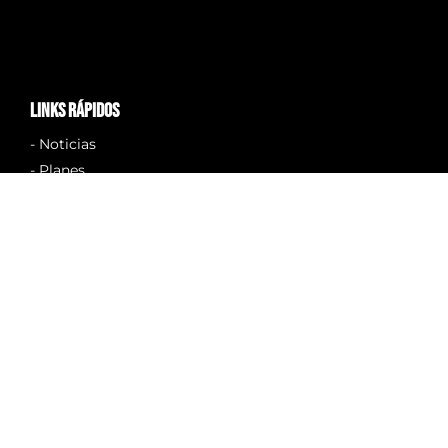
links rápidos
- Noticias
- Planes
- En La Ciudad
- Eventos
- Conócenos
- Anúnciate con Nosotros
- Aviso Legal Protección Datos
- Política De Cookies
Contacto
info@quetalvalencia.es
Valencia, España