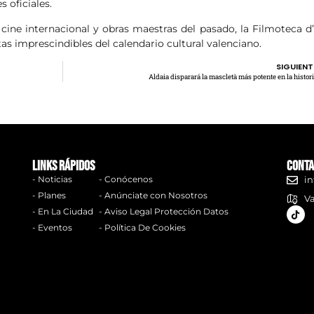
s oficiales.
cine internacional y obras maestras del pasado, la Filmoteca d’
as imprescindibles del calendario cultural valenciano.
SIGUIENT
Aldaia disparará la mascletà más potente en la histor
links rápidos
Conta
- Noticias
- Conócenos
in
- Planes
- Anúnciate con Nosotros
Va
- En La Ciudad
- Aviso Legal Protección Datos
- Eventos
- Política De Cookies