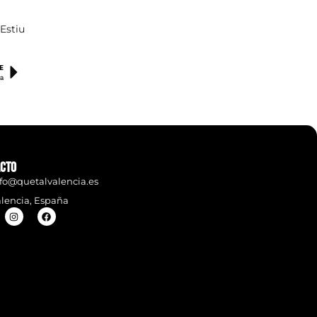
Estiu
E
ia
cto
fo@quetalvalencia.es
lencia, España