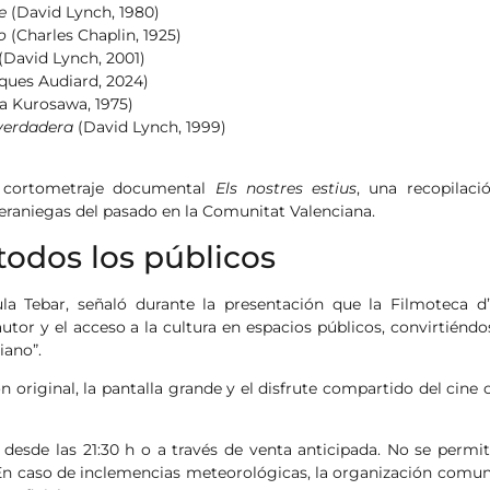
e
(David Lynch, 1980)
o
(Charles Chaplin, 1925)
(David Lynch, 2001)
ques Audiard, 2024)
a Kurosawa, 1975)
 verdadera
(David Lynch, 1999)
el cortometraje documental
Els nostres estius
, una recopilaci
eraniegas del pasado en la Comunitat Valenciana.
todos los públicos
la Tebar, señaló durante la presentación que la Filmoteca d’
or y el acceso a la cultura en espacios públicos, convirtiéndo
iano”.
n original, la pantalla grande y el disfrute compartido del cine
 desde las 21:30 h o a través de venta anticipada. No se permiti
En caso de inclemencias meteorológicas, la organización comun