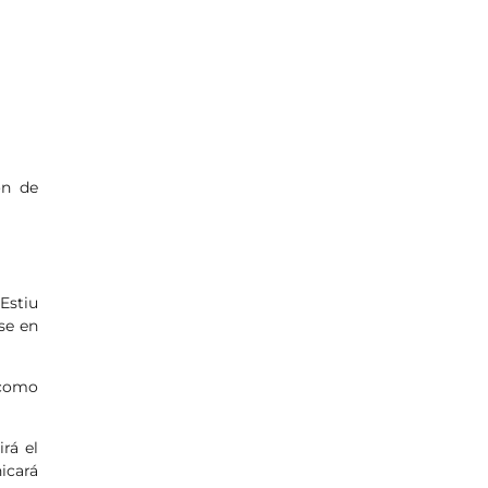
ón de
Estiu
se en
 como
rá el
icará