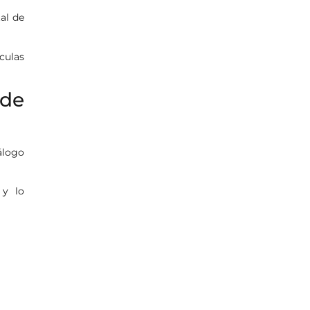
al de
culas
 de
iálogo
 y lo