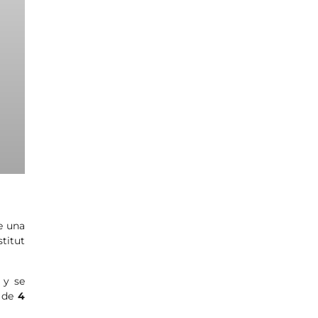
de una
titut
 y se
o de
4