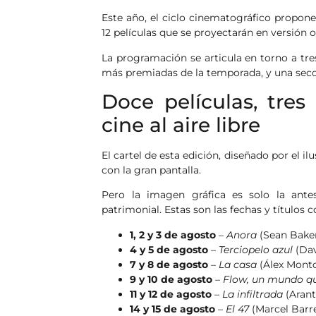
Este año, el ciclo cinematográfico propone 
12 películas que se proyectarán en versión o
La programación se articula en torno a tre
más premiadas de la temporada, y una secci
Doce películas, tres
cine al aire libre
El cartel de esta edición, diseñado por el i
con la gran pantalla.
Pero la imagen gráfica es solo la ant
patrimonial. Estas son las fechas y títulos 
1, 2 y 3 de agosto
–
Anora
(Sean Baker
4 y 5 de agosto
–
Terciopelo azul
(Dav
7 y 8 de agosto
–
La casa
(Álex Monto
9 y 10 de agosto
–
Flow, un mundo qu
11 y 12 de agosto
–
La infiltrada
(Arant
14 y 15 de agosto
–
El 47
(Marcel Barr