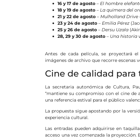
16 y 17 de agosto
–
El hombre elefant
18 y 19 de agosto
–
La quimera del or
21 y 22 de agosto
–
Mulholland Drive
23 y 24 de agosto
–
Emilia Pérez
(Jac
25 y 26 de agosto
–
Dersu Uzala
(Akir
28, 29 y 30 de agosto
–
Una historia
Antes de cada película, se proyectará 
imágenes de archivo que recorre escenas v
Cine de calidad para 
La secretaria autonómica de Cultura, Pau
“mantiene su compromiso con el cine de aut
una referencia estival para el público valenc
La propuesta sigue apostando por la versió
experiencia cultural.
Las entradas pueden adquirirse en taquilla
acceso una vez comenzada la proyección. 