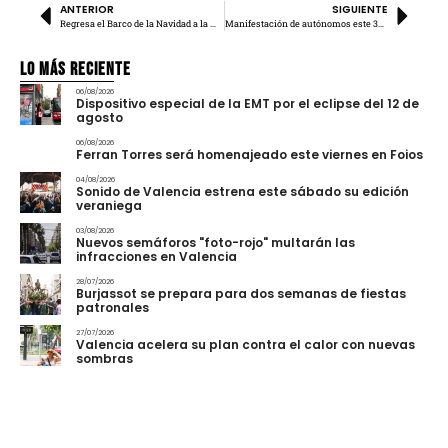
ANTERIOR
SIGUIENTE
Regresa el Barco de la Navidad a la Marina
Manifestación de autónomos este 30 de noviembre
Lo más Reciente
06/08/2026
Dispositivo especial de la EMT por el eclipse del 12 de
agosto
06/08/2026
Ferran Torres será homenajeado este viernes en Foios
04/08/2026
Sonido de Valencia estrena este sábado su edición
veraniega
03/08/2026
Nuevos semáforos "foto-rojo" multarán las
infracciones en Valencia
28/07/2026
Burjassot se prepara para dos semanas de fiestas
patronales
27/07/2026
Valencia acelera su plan contra el calor con nuevas
sombras