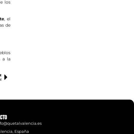
e los
nte
, el
as de
eblos
 a la
E
al
cto
fo@quetalvalencia.es
lencia, España