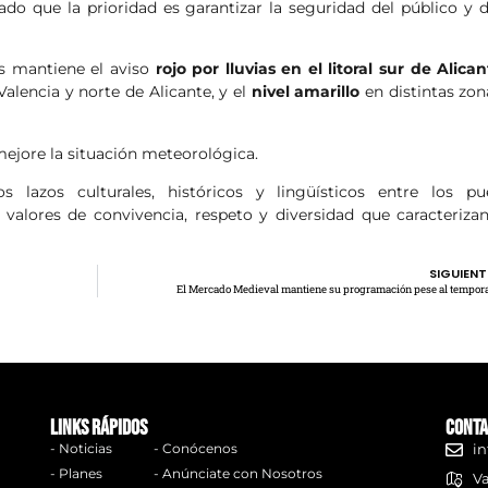
o que la prioridad es garantizar la seguridad del público y d
s mantiene el aviso
rojo por lluvias en el litoral sur de Alica
 Valencia y norte de Alicante, y el
nivel amarillo
en distintas zon
ejore la situación meteorológica.
s lazos culturales, históricos y lingüísticos entre los pu
valores de convivencia, respeto y diversidad que caracterizan
SIGUIENT
El Mercado Medieval mantiene su programación pese al tempor
links rápidos
Conta
- Noticias
- Conócenos
in
- Planes
- Anúnciate con Nosotros
Va