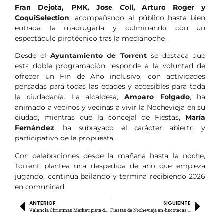
Fran Dejota, PMK, Jose Coll, Arturo Roger y
CoquiSelection
, acompañando al público hasta bien
entrada la madrugada y culminando con un
espectáculo pirotécnico tras la medianoche.
Desde el
Ayuntamiento de Torrent
se destaca que
esta doble programación responde a la voluntad de
ofrecer un Fin de Año inclusivo, con actividades
pensadas para todas las edades y accesibles para toda
la ciudadanía. La alcaldesa,
Amparo Folgado
, ha
animado a vecinos y vecinas a vivir la Nochevieja en su
ciudad, mientras que la concejal de Fiestas,
María
Fernández
, ha subrayado el carácter abierto y
participativo de la propuesta.
Con celebraciones desde la mañana hasta la noche,
Torrent plantea una despedida de año que empieza
jugando, continúa bailando y termina recibiendo 2026
en comunidad.
ANTERIOR
SIGUIENTE
Valencia Christmas Market: pista de hielo y ocio familiar con entrada gratis
Fiestas de Nochevieja en discotecas y salas de Valencia