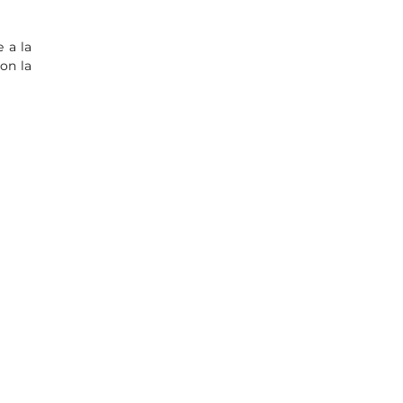
 a la
con la