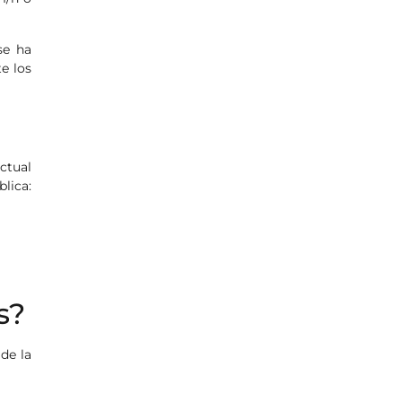
se ha
e los
ctual
lica:
s?
 de la