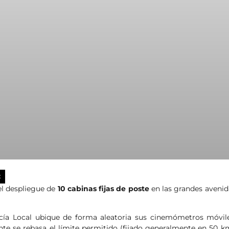
X
el despliegue de
10 cabinas fijas de poste
en las grandes avenid
icía Local ubique de forma aleatoria sus cinemómetros móvil
te se rebasa el límite permitido (fijado generalmente en 50 k