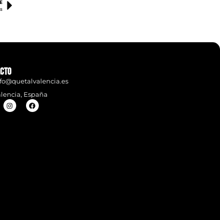
E
as
cto
fo@quetalvalencia.es
lencia, España