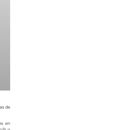
as de
es en
m/h o