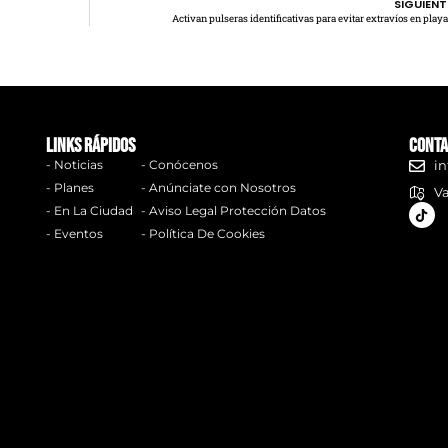
SIGUIENT
Activan pulseras identificativas para evitar extravíos en play
links rápidos
Conta
- Noticias
- Conócenos
in
- Planes
- Anúnciate con Nosotros
Va
- En La Ciudad
- Aviso Legal Protección Datos
- Eventos
- Política De Cookies