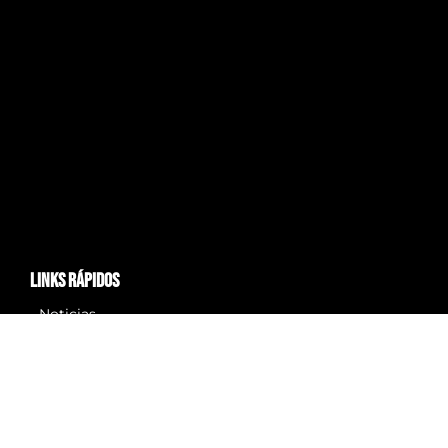
links rápidos
- Noticias
- Planes
- En La Ciudad
- Eventos
- Conócenos
- Anúnciate con Nosotros