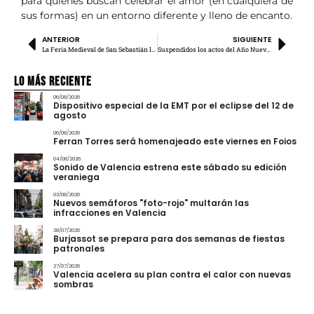
para quienes buscan celebrar el amor (en cualquiera de
sus formas) en un entorno diferente y lleno de encanto.
ANTERIOR
SIGUIENTE
La Feria Medieval de San Sebastián llenará Alfafar este fin de semana
Suspendidos los actos del Año Nuevo Chino y el Carnaval de Ruzafa
Lo más Reciente
06/08/2026
Dispositivo especial de la EMT por el eclipse del 12 de
agosto
06/08/2026
Ferran Torres será homenajeado este viernes en Foios
04/08/2026
Sonido de Valencia estrena este sábado su edición
veraniega
03/08/2026
Nuevos semáforos "foto-rojo" multarán las
infracciones en Valencia
28/07/2026
Burjassot se prepara para dos semanas de fiestas
patronales
27/07/2026
Valencia acelera su plan contra el calor con nuevas
sombras