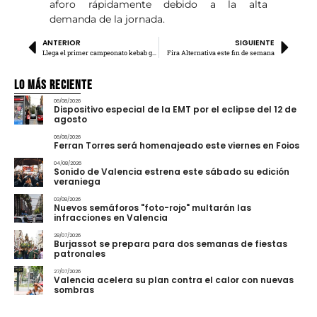
aforo rápidamente debido a la alta
demanda de la jornada.
ANTERIOR
SIGUIENTE
Llega el primer campeonato kebab gourmet
Fira Alternativa este fin de semana
Lo más Reciente
06/08/2026
Dispositivo especial de la EMT por el eclipse del 12 de
agosto
06/08/2026
Ferran Torres será homenajeado este viernes en Foios
04/08/2026
Sonido de Valencia estrena este sábado su edición
veraniega
03/08/2026
Nuevos semáforos "foto-rojo" multarán las
infracciones en Valencia
28/07/2026
Burjassot se prepara para dos semanas de fiestas
patronales
27/07/2026
Valencia acelera su plan contra el calor con nuevas
sombras