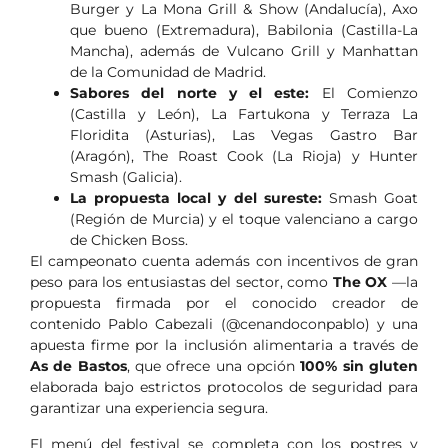
Burger y La Mona Grill & Show (Andalucía), Axo
que bueno (Extremadura), Babilonia (Castilla-La
Mancha), además de Vulcano Grill y Manhattan
de la Comunidad de Madrid.
Sabores del norte y el este:
El Comienzo
(Castilla y León), La Fartukona y Terraza La
Floridita (Asturias), Las Vegas Gastro Bar
(Aragón), The Roast Cook (La Rioja) y Hunter
Smash (Galicia).
La propuesta local y del sureste:
Smash Goat
(Región de Murcia) y el toque valenciano a cargo
de Chicken Boss.
El campeonato cuenta además con incentivos de gran
peso para los entusiastas del sector, como
The OX
—la
propuesta firmada por el conocido creador de
contenido Pablo Cabezali (@cenandoconpablo) y una
apuesta firme por la inclusión alimentaria a través de
As de Bastos
, que ofrece una opción
100% sin gluten
elaborada bajo estrictos protocolos de seguridad para
garantizar una experiencia segura.
El menú del festival se completa con los postres y